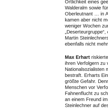
Örtlichkeit eines ge
Walderalm sowie fü
Oberleutnant … in
kamen aber nicht m
weniger Wochen zur
„Deserteurgruppe“, 
Martin Steinlechner
ebenfalls nicht mehr
Max Erhart
riskiert
ihren Verfolgern zu
Nationalsozialisten 
bestraft. Erharts Ei
größte Gefahr. Den
Menschen vor Verfo
Fahnenflucht zu sch
an einem Freund im
Steinlechner auf des