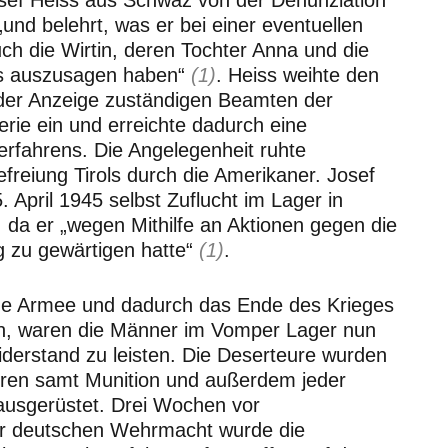
„und belehrt, was er bei einer eventuellen
ch die Wirtin, deren Tochter Anna und die
rs auszusagen haben“
(1)
. Heiss weihte den
 der Anzeige zuständigen Beamten der
ie ein und erreichte dadurch eine
rfahrens. Die Angelegenheit ruhte
Befreiung Tirols durch die Amerikaner. Josef
 April 1945 selbst Zuflucht im Lager in
da er „wegen Mithilfe an Aktionen gegen die
g zu gewärtigen hatte“
(1)
.
he Armee und dadurch das Ende des Krieges
n, waren die Männer im Vomper Lager nun
Widerstand zu leisten. Die Deserteure wurden
hren samt Munition und außerdem jeder
ausgerüstet. Drei Wochen vor
 deutschen Wehrmacht wurde die