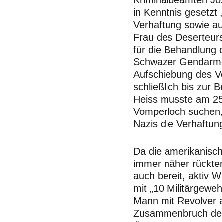
in Kenntnis gesetzt 
Verhaftung sowie au
Frau des Deserteu
für die Behandlung
Schwazer Gendarmer
Aufschiebung des Ve
schließlich bis zur 
Heiss musste am 25.
Vomperloch suchen, 
Nazis die Verhaftun
Da die amerikanisc
immer näher rückte
auch bereit, aktiv 
mit „10 Militärgewe
Mann mit Revolver 
Zusammenbruch der