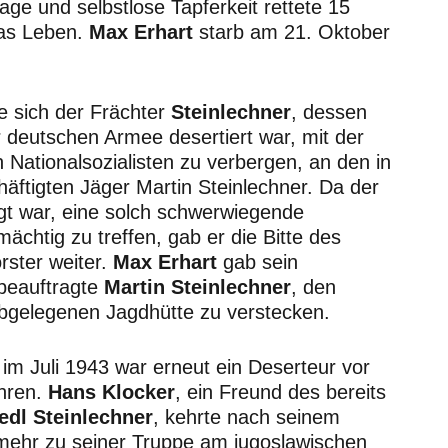
rage und selbstlose Tapferkeit rettete 15
as Leben.
Max Erhart
starb am 21. Oktober
e sich der Frächter
Steinlechner
, dessen
 deutschen Armee desertiert war, mit der
n Nationalsozialisten zu verbergen, an den in
häftigten Jäger Martin Steinlechner. Da der
igt war, eine solch schwerwiegende
ächtig zu treffen, gab er die Bitte des
rster weiter.
Max Erhart
gab sein
beauftragte
Martin
Steinlechner
, den
abgelegenen Jagdhütte zu verstecken.
 im Juli 1943 war erneut ein Deserteur vor
hren.
Hans Klocker
, ein Freund des bereits
iedl Steinlechner
, kehrte nach seinem
mehr zu seiner Truppe am jugoslawischen