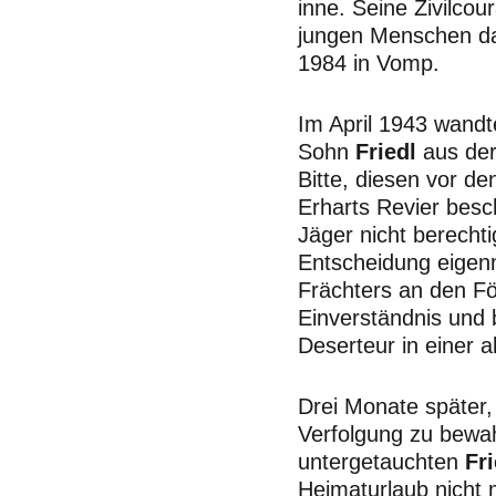
inne. Seine Zivilcou
jungen Menschen d
1984 in Vomp.
Im April 1943 wandt
Sohn
Friedl
aus der
Bitte, diesen vor de
Erharts Revier besc
Jäger nicht berecht
Entscheidung eigenm
Frächters an den Fö
Einverständnis und 
Deserteur in einer 
Drei Monate später,
Verfolgung zu bewa
untergetauchten
Fr
Heimaturlaub nicht 