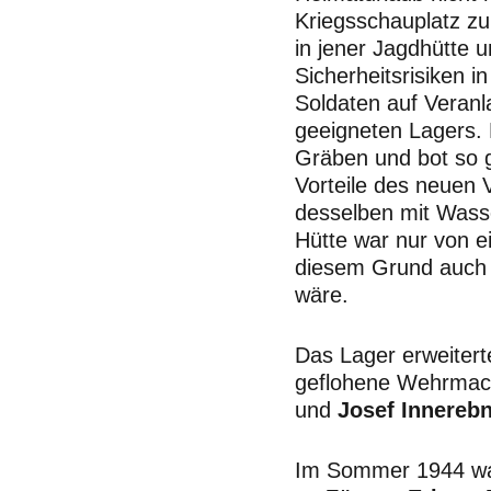
Kriegsschauplatz z
in jener Jagdhütte 
Sicherheitsrisiken i
Soldaten auf Veranl
geeigneten Lagers. 
Gräben und bot so g
Vorteile des neuen 
desselben mit Wasse
Hütte war nur von e
diesem Grund auch be
wäre.
Das Lager erweitert
geflohene Wehrmac
und
Josef Innereb
Im Sommer 1944 wand