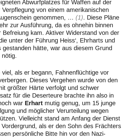
eigneten Abwurfplatzes für Waffen auf der
r Verpflegung von einem amerikanischen
 Augenschein genommen, …
(1)
. Diese Pläne
ehr zur Ausführung, da es ohnehin binnen
 Befreiung kam. Aktiver Widerstand von der
die unter der Führung Heiss‘, Ehrharts und
s gestanden hätte, war aus diesem Grund
 nötig.
e viel, als er begann, Fahnenflüchtige vor
 verbergen. Dieses Vergehen wurde von den
mit größter Härte verfolgt und schwer
nsatz für die Deserteure brachte ihn also in
noch war
Erhart
mutig genug, um 15 junge
lgung und möglicher Verurteilung wegen
ützen. Vielleicht stand am Anfang der Dienst
 Vordergrund, als er den Sohn des Frächters
sen persönliche Bitte hin vor den Nazi-