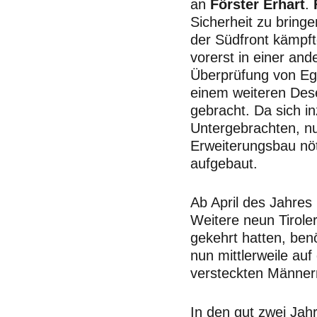
an
Förster Erhart
.
Sicherheit zu bringe
der Südfront kämpf
vorerst in einer an
Überprüfung von Eg
einem weiteren Dese
gebracht. Da sich i
Untergebrachten, nu
Erweiterungsbau nöt
aufgebaut.
Ab April des Jahres
Weitere neun Tirole
gekehrt hatten, ben
nun mittlerweile au
versteckten Männer
In den gut zwei Jah