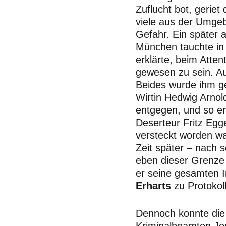
Zuflucht bot, gerie
viele aus der Umgeb
Gefahr. Ein später 
München tauchte in 
erklärte, beim Attent
gewesen zu sein. Au
Beides wurde ihm ge
Wirtin Hedwig Arno
entgegen, und so er
Deserteur Fritz Egg
versteckt worden w
Zeit später – nach s
eben dieser Grenz
er seine gesamten I
Erharts
zu Protokoll
Dennoch konnte die
Kriminalbeamten Jo