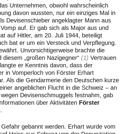
t das Unternehmen, obwohl wahrscheinlich
ung davon wussten, nur ein einziges Mal in
als Devisenschieber angeklagter Mann aus
Vomp auf. Er gab sich als Major aus und
at auf Hitler, am 20. Juli 1944, beteiligt
ch bat er um ein Versteck und Verpflegung.
währt. Unvorsichtigerweise brachte die
ld diesem „großen Nazigegner“
(1)
Vertrauen
langte er Kenntnis davon, dass der
er in Vomperloch von Förster Erhart
ar. Als die Gendarmerie den Deutschen kurze
einer angeblichen Flucht in die Schweiz – an
e wegen Devisenschmuggels festnahm, gab
nformationen über Aktivitäten
Förster
.
 Gefahr gebannt werden. Erhart wurde vom
sef Heiss aus Schwaz von der Denunziation