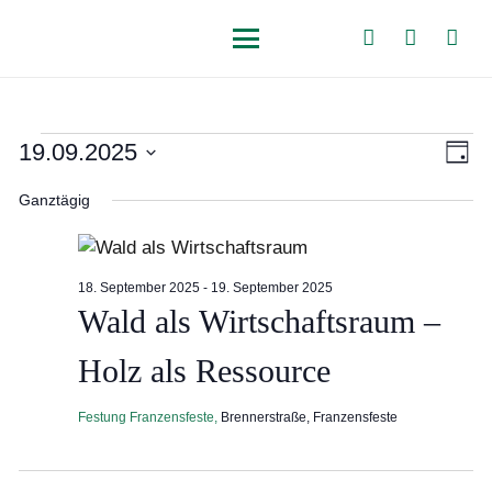
Veranstaltungen
Ansi
Ver
19.09.2025
Tag
Navi
Ans
Datum
für
Nav
Ganztägig
wählen.
19.
September
18. September 2025
-
19. September 2025
Wald als Wirtschaftsraum –
2025
Holz als Ressource
Festung Franzensfeste,
Brennerstraße, Franzensfeste