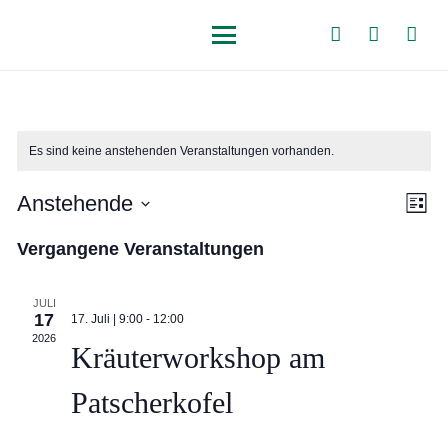
Es sind keine anstehenden Veranstaltungen vorhanden.
Ansi
Ver
Anstehende
Liste
Navi
Ans
Datum
Nav
Vergangene Veranstaltungen
wählen.
JULI
17
17. Juli | 9:00
-
12:00
2026
Kräuterworkshop am
Patscherkofel